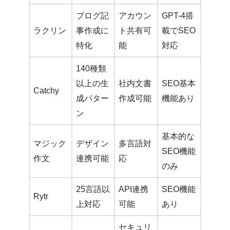
ブログ記
アカウン
GPT-4搭
ラクリン
事作成に
ト共有可
載でSEO
特化
能
対応
140種類
以上の生
社内文書
SEO基本
Catchy
成パター
作成可能
機能あり
ン
基本的な
マジック
デザイン
多言語対
SEO機能
作文
連携可能
応
のみ
25言語以
API連携
SEO機能
Rytr
上対応
可能
あり
セキュリ