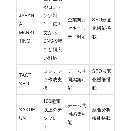
やコンテ
JAPAN
ンツ制
企業向け
SEO最適
AI
作、広告
セキュリ
化機能搭
MARKE
文から
ティ対応
載
TING
SNS投稿
など幅広
い対応
コンテン
チーム共
SEO最適
TACT
ツ作成支
同編集可
化機能搭
SEO
援
能
載
100種類
チーム共
SAKUB
以上のテ
競合分析
同編集可
UN
ンプレー
機能搭載
能
ト