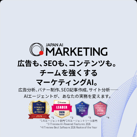
広告も､SEOも､コンテンツも。
チームを強くする
マーケティングAI。
広告分析､バナー制作､SEO記事作成､サイト分析——
AIエージェントが、あなたの実務を変えます。
*
1
*
2
*
3
*
4
*
1
AIエージェント部門
*
2
AIエージェントツール部門
*
3
ITreview AI-Powered Features 2026
*
4
ITreview Best Software 2026 Rookie of the Year