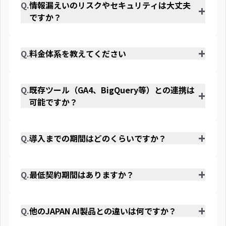
結果を学習し、使うほど精度が上がる「共有ナレッジ基盤」
Q.
情報漏えいのリスクやセキュリティは大丈夫
+
が大きな違いです。
ですか？
A.
ISMS/ISO27001、SOC2 Type IIを取得した上場企業水準のセ
キュリティ体制で運用しています。データ暗号化・アクセス
+
制御により、安心してご利用いただけます。
Q.
料金体系を教えてください
A.
ご利用規模や機能に応じたプランをご用意しています。詳細
は資料ダウンロード、または個別デモにてご案内いたしま
す。
Q.
既存ツール（GA4、BigQuery等）との連携は
+
可能ですか？
A.
GA4／Google Search Console、BigQuery、各種広告媒体
（Google／Yahoo!／Meta）、Chatwork／Slack等と連携可
+
能です。横断したデータ取得・分析を実現します。
Q.
導入までの期間はどのくらいですか？
A.
お問い合わせから個別デモ・ご契約を経て、スムーズに活用
を開始いただけます。専任チームが活用定着まで伴走しま
+
す。
Q.
最低契約期間はありますか？
A.
契約期間についてはプランにより異なります。詳細はお問い
合わせください。
+
Q.
他のJAPAN AI製品との違いは何ですか？
A.
JAPAN AI MARKETINGはマーケティング業務に特化した製品