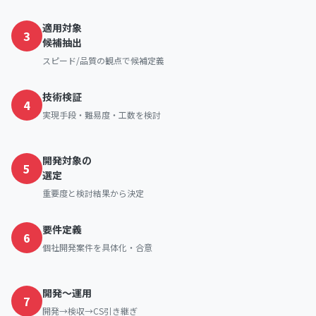
適用対象
3
候補抽出
スピード/品質の観点で候補定義
技術検証
4
実現手段・難易度・工数を検討
開発対象の
5
選定
重要度と検討結果から決定
要件定義
6
個社開発案件を具体化・合意
開発〜運用
7
開発→検収→CS引き継ぎ