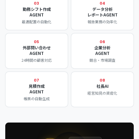
03
04
勤務シフト作成
データ分析
AGENT
レポートAGENT
最適配置の自動化
報告業務の効率化
05
06
外部問い合わせ
企業分析
AGENT
AGENT
24時間の顧客対応
競合・市場調査
07
08
見積作成
社長AI
AGENT
経営知見の資産化
帳票の自動生成