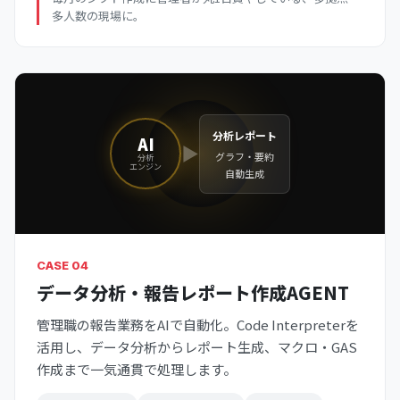
多人数の現場に。
分析レポート
AI
▶
グラフ・要約
分析
エンジン
自動生成
CASE 04
データ分析・報告レポート作成AGENT
管理職の報告業務をAIで自動化。Code Interpreterを
活用し、データ分析からレポート生成、マクロ・GAS
作成まで一気通貫で処理します。