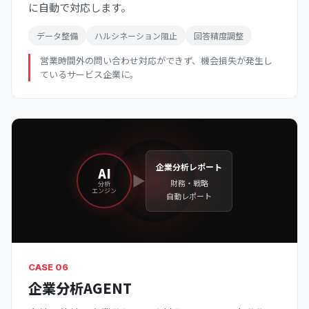
に自動で対応します。
データ整備
ハルシネーション阻止
回答精度調整
営業時間外の問い合わせ対応ができず、機会損失が発生し
ているサービス企業に。
企業分析レポート
AI
▶
財務・戦略
分析
エンジン
自動レポート
CASE 06
企業分析AGENT