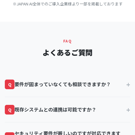
※JAPAN AI全体でのご導入企業様より一部を掲載しております
FAQ
よくあるご質問
+
要件が固まっていなくても相談できますか？
Q
はい、可能です。「AIで何かやりたいが、何から手を
+
既存システムとの連携は可能ですか？
つければいいかわからない」という段階からご相談い
Q
ただけます。業務ヒアリングを通じて、AI適用候補の
洗い出しから一緒に進めます。
はい。API連携やCSVインポート/エクスポートなど、
セキュリティ要件が厳しいのですが対応できます
既存のERP・CRM・SFA・基幹システムとの連携に対