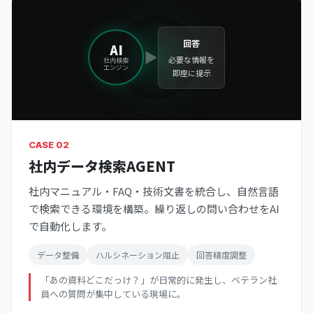
回答
AI
▶
必要な情報を
社内検索
エンジン
即座に提示
CASE 02
社内データ検索AGENT
社内マニュアル・FAQ・技術文書を統合し、自然言語
で検索できる環境を構築。繰り返しの問い合わせをAI
で自動化します。
データ整備
ハルシネーション阻止
回答精度調整
「あの資料どこだっけ？」が日常的に発生し、ベテラン社
員への質問が集中している現場に。