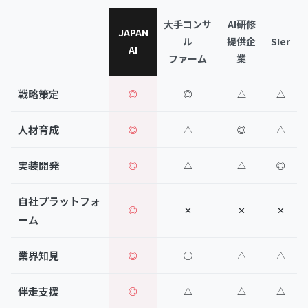
大手コンサ
AI研修
JAPAN
ル
提供企
SIer
AI
ファーム
業
戦略策定
◎
◎
△
△
人材育成
◎
△
◎
△
実装開発
◎
△
△
◎
自社プラットフォ
◎
✕
✕
✕
ーム
業界知見
◎
◯
△
△
伴走支援
◎
△
△
△