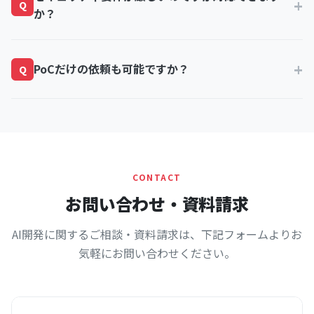
+
Q
か？
応しています。
ISMS（ISO/IEC 27001）およびISO/IEC 27017を取得
+
PoCだけの依頼も可能ですか？
し、ガバメントクラウド認証済みのGCPを採用してい
Q
ます。金融・製薬・官公庁など、セキュリティ要件の
厳しい業界での導入実績も多数あります。
可能です。ただし、本番化を前提とした検証設計をお
勧めしており、検証指標と判断基準を最初に設定した
上で進めます。
CONTACT
お問い合わせ・資料請求
AI開発に関するご相談・資料請求は、下記フォームよりお
気軽にお問い合わせください。