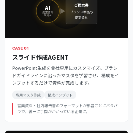
ご提案書
AI
▶
ブランド準拠の
提案資料
生成AI
提案資料
CASE 01
スライド作成AGENT
PowerPoint生成を貴社専用にカスタマイズ。ブラン
ドガイドラインに沿ったマスタを学習させ、構成をイ
ンプットするだけで資料が完成します。
専用マスタ作成
構成インプット
営業資料・社内報告書のフォーマットが部署ごとにバラバ
ラで、統一に手間がかかっている企業に。