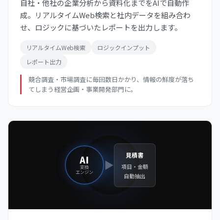
自社・他社の企業分析から資料化までをAIで自動作
成。リアルタイムWeb検索と社内データを組み合わ
せ、ロジックに基づいたレポートを出力します。
リアルタイムWeb検索
ロジックインプット
レポート出力
競合調査・市場調査に毎回数日かかり、情報の鮮度が落ち
てしまう経営企画・事業開発部門に。
見積書
AI
▶
項目・金額
変換
エンジン
自動抽出